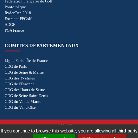
Fédération Française de Golf
Photothèque
RyderCup 2018
Extranet FFGolf
ADGF
PGA France
COMITÉS DÉPARTEMENTAUX
Ligue Paris - Île de France
CDG de Paris
CDG de Seine & Marne
CDG des Yvelines
CDG de l'Essonne
CDG des Hauts de Seine
CDG de Seine Saint Denis
CDG du Val de Marne
CDG du Val d'Oise
ACCUEIL
If you continue to browse this website, you are allowing all third-party
POLITIQUE DE CONFIDENTIALITÉ
COOKIES