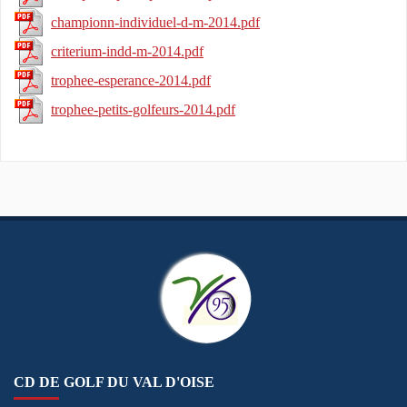
championn-individuel-d-m-2014.pdf
criterium-indd-m-2014.pdf
trophee-esperance-2014.pdf
trophee-petits-golfeurs-2014.pdf
CD DE GOLF DU VAL D'OISE