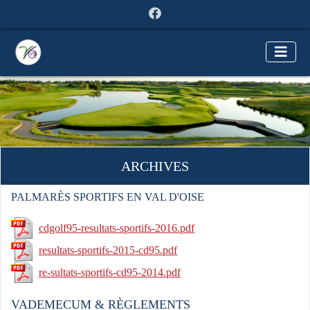
ARCHIVES
PALMARÈS SPORTIFS EN VAL D'OISE
cdgolf95-resultats-sportifs-2016.pdf
resultats-sportifs-2015-cd95.pdf
re-sultats-sportifs-cd95-2014.pdf
VADEMECUM & RÈGLEMENTS